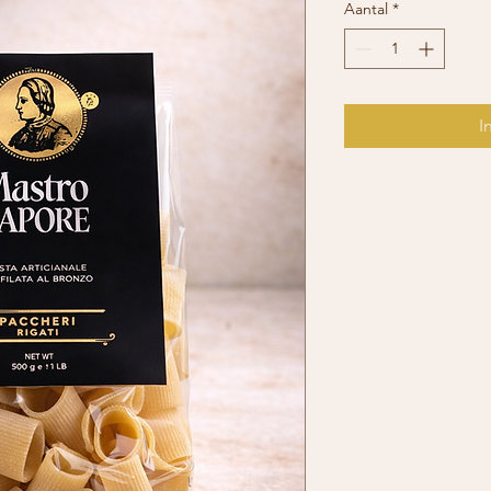
Aantal
*
I