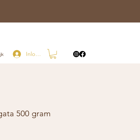
Inloggen
jk
igata 500 gram