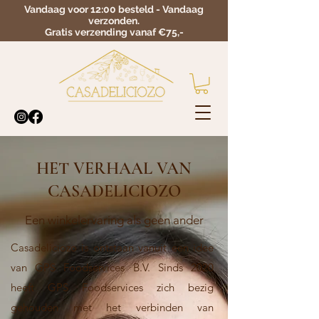
Vandaag voor 12:00 besteld - Vandaag
verzonden.
Gratis verzending vanaf €75,-
HET VERHAAL VAN
CASADELICIOZO
Een winkelervaring als geen ander
Casadeliciozo is ontstaan vanuit een idee
van GPS Foodservices B.V. Sinds 2020
heeft GPS Foodservices zich bezig
gehouden met het verbinden van