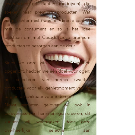
leveranciers en klanten (bedrijven) die
zoeken naar premium producten. Wat
hierin echter miste was het directe contact
met de consument en zo is het idee
ontstaan om met Casadeliciozo premium
producten te bezorgen aan de deur.
Sinds we onze winkel in 2023 hebben
opgericht, hadden we één doel voor ogen:
het selecteren van horeca kwaliteit
producten voor elk genietmoment van de
dag en beschikbaar voor iedereen!
Naast genieten geloven wij ook in
belevenissen en herinneringen creëren, dit
kunnen wij waarmaken door onze
overheerlijke selectie aan