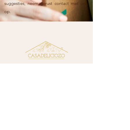
suggesties, neem gerust contact met ons
op.
CONTACTGEGEVENS
Curieweg 4, 3208 KJ Spijkenisse
BTW nr: NL859654679 B01
KVK:
73760110
info@casadeliciozo.nl
PAGINA'S