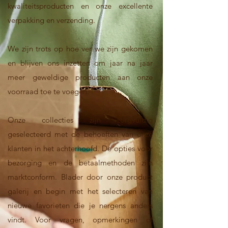
kwaliteitsproducten en onze excellente
verpakking en verzending.
We zijn trots op hoe ver we zijn gekomen
en blijven ons inzetten om jaar na jaar
meer geweldige producten aan onze
voorraad toe te voegen.
Onze collecties zijn zorgvuldig
geselecteerd met de behoeften van onze
klanten in het achterhoofd. De opties voor
bezorging en de betaalmethoden zijn
marktconform. Blader door onze product
galerij en begin met het selecteren van
nieuwe favorieten die je nergens anders
vindt. Voor vragen, opmerkingen of