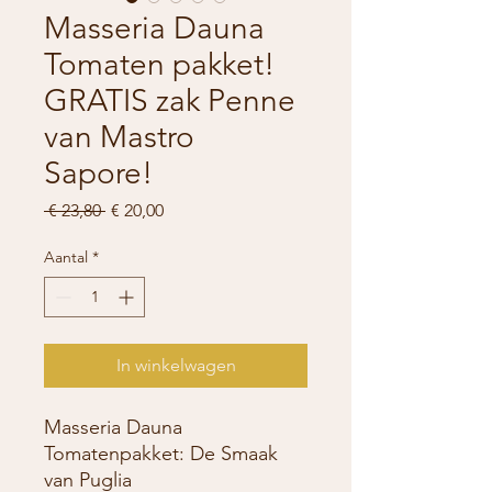
Masseria Dauna
Tomaten pakket!
GRATIS zak Penne
van Mastro
Sapore!
Normale
Verkoopprijs
 € 23,80 
€ 20,00
prijs
Aantal
*
In winkelwagen
Masseria Dauna
Tomatenpakket: De Smaak
van Puglia