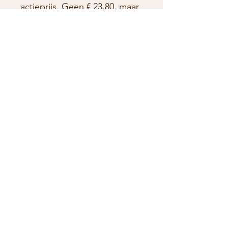
actieprijs. Geen € 23,80, maar
tijdelijk voor slechts
€ 20,00
inclusief de gratis zak pasta
.
CONTACTGEGEVENS
Curieweg 4, 3208 KJ Spijkenisse
BTW nr: NL859654679 B01
KVK:
73760110
info@casadeliciozo.nl