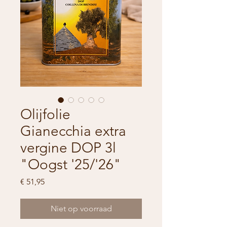
Olijfolie
Gianecchia extra
vergine DOP 3l
"Oogst '25/'26"
Prijs
€ 51,95
Niet op voorraad