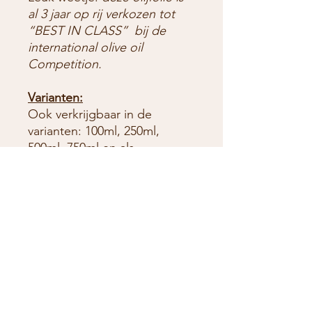
al 3 jaar op rij verkozen tot
“BEST IN CLASS” bij de
international olive oil
Competition.
Varianten:
Ook verkrijgbaar in de
varianten: 100ml, 250ml,
500ml, 750ml en als
cadeauverpakking
250ml/750ml.
Meer weten over
Valentini
Ambrogio?