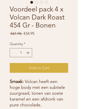
Voordeel pack 4 x
Volcan Dark Roast
454 Gr - Bonen
Regular
Sale
 €61.96 
€54.95
Price
Price
Quantity
*
Add to Cart
Smaak:
Volcan heeft een
hoge body met een subtiele
zuurgraad, tonen van zoete
karamel en een afdronk van
pure chocolade.