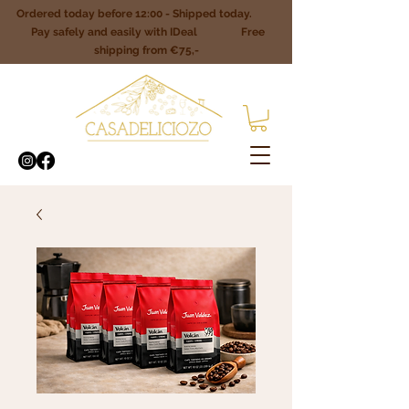
Ordered today before 12:00 - Shipped today.
Pay safely and easily with IDeal Free
shipping from €75,-