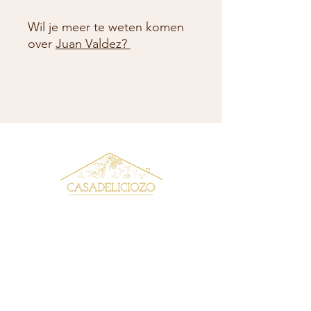
Wil je meer te weten komen
over
Juan Valdez?
CONTACTDETAILS
Curieweg 4, 3208 KJ Spijkenisse
BTW nr: NL859654679 B01
KVK:
73760110