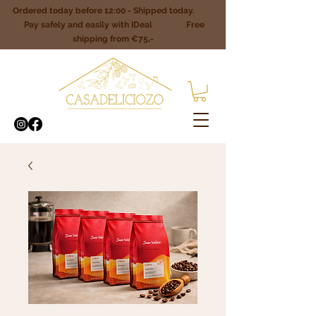
Ordered today before 12:00 - Shipped today.
Pay safely and easily with IDeal Free
shipping from €75,-