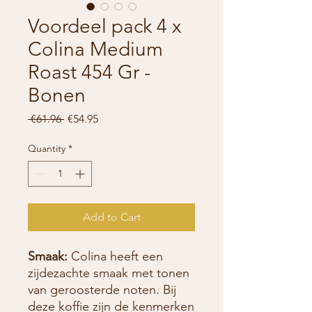
Voordeel pack 4 x
Colina Medium
Roast 454 Gr -
Bonen
Regular
Sale
 €61.96 
€54.95
Price
Price
Quantity
*
Add to Cart
Smaak:
Colina heeft een
zijdezachte smaak met tonen
van geroosterde noten. Bij
deze koffie zijn de kenmerken