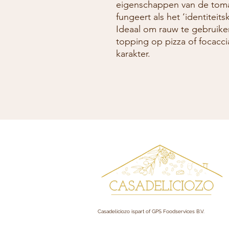
eigenschappen van de tomaat
fungeert als het ‘identiteits
Ideaal om rauw te gebruiken
topping op pizza of focacci
karakter.
Casadeliciozo ispart of GPS Foodservices B.V.