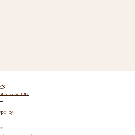
ES
and conditions
ct
ypolicy
ts