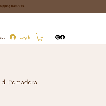
ipping from €75,-
Log In
act
e di Pomodoro