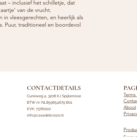
 – inclusief het schilletje, dat
kaartje’ van de vrucht.
 in vleesgerechten, en heerlijk als
a. Puur, traditioneel en boordevol
CONTACTDETAILS
PAG
Terms 
Curieweg 4, 3208 KJ Spijkenisse
Conta
BTW nr: NL859654679 B01
About
KVK: 73760110
Privac
info@casadeliciozo.nl
Produc