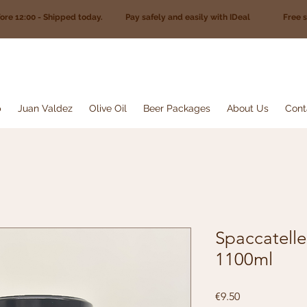
fore 12:00 - Shipped today. Pay safely and easily with IDeal Free sh
p
Juan Valdez
Olive Oil
Beer Packages
About Us
Cont
Spaccatell
1100ml
Price
€9.50