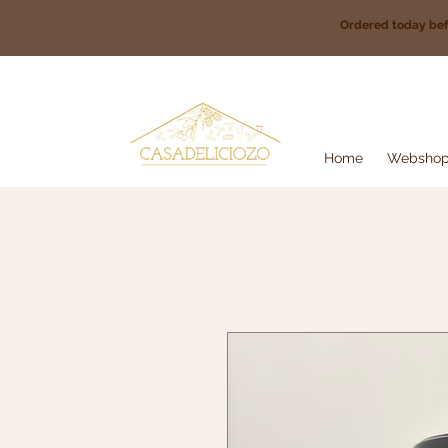
Ordered today be
Home
Websho