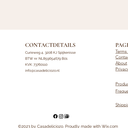
CONTACTDETAILS
PAG
Terms 
Curieweg 4, 3208 KJ Spijkenisse
Conta
BTW nr: NL859654679 B01
About
KVK: 73760110
Privac
info@casadeliciozo.nl
Produc
Freque
Shippi
©2023 by Casadeliciozo. Proudly made with Wix.com