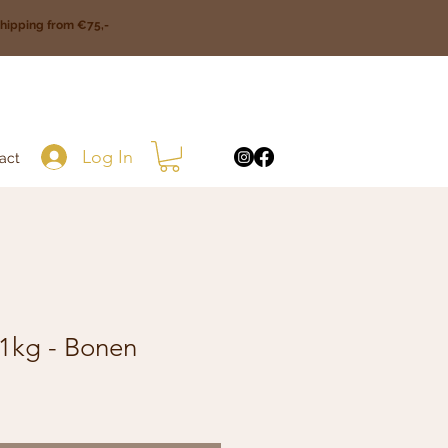
ipping from €75,-
Log In
act
 1kg - Bonen