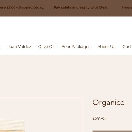
fore 12:00 - Shipped today. Pay safely and easily with IDeal Free sh
p
Juan Valdez
Olive Oil
Beer Packages
About Us
Cont
Organico -
Price
€29.95