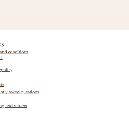
ES
and conditions
ct
ypolicy
ts
ntly asked questions
ng and returns