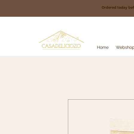
Ordered today be
Home
Websho