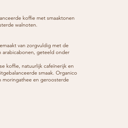
lanceerde koffie met smaaktonen
sterde walnoten.
gemaakt van zorgvuldig met de
 arabicabonen, geteeld onder
offie, natuurlijk cafeïnerijk en
uitgebalanceerde smaak. Organico
n moringathee en geroosterde